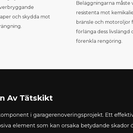
Beläggningarna måste 
överbryggande
resistenta mot kemikali
aper och skydda mot
bränsle och motoroljor f
rängning.
förlänga dess livslängd 
förenkla rengöring.
n Av Tätskikt
k komponent i garagerenoveringsprojekt. Ett effekt
rrosiva element som kan orsaka betydande skador öv