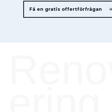
Få en gratis offertförfrågan
Reno
ering