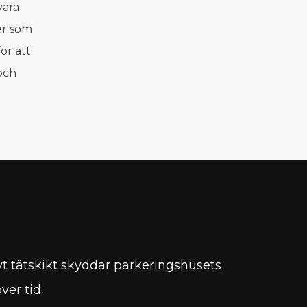
vara
er som
ör att
och
ivt tätskikt skyddar parkeringshusets
er tid.