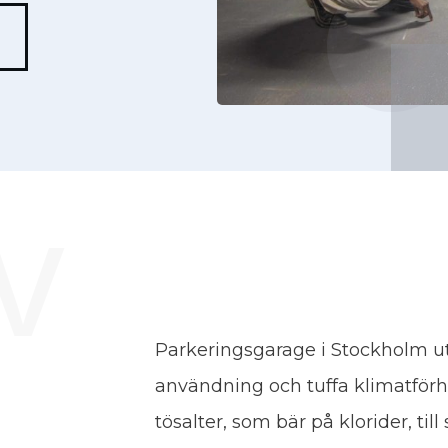
v
Parkeringsgarage i Stockholm uts
användning och tuffa klimatförhå
tösalter, som bär på klorider, til