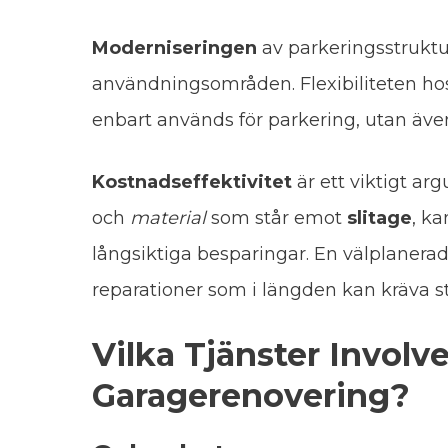
Moderniseringen
av parkeringsstrukt
användningsområden. Flexibiliteten ho
enbart används för parkering, utan äv
Kostnadseffektivitet
är ett viktigt ar
och
material
som står emot
slitage
, k
långsiktiga besparingar. En välplaner
reparationer som i längden kan kräva s
Vilka Tjänster Involv
Garagerenovering?