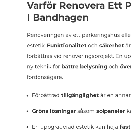
Varför Renovera Ett 
I Bandhagen
Renoveringen av ett parkeringshus ell
estetik.
Funktionalitet
och
säkerhet
är
förbättras vid renoveringsprojekt. En 
ny teknik för
bättre belysning
och
öve
fordonsägare.
Förbättrad
tillgänglighet
är en annan
Gröna lösningar
såsom
solpaneler
ka
En uppgraderad estetik kan höja
fas