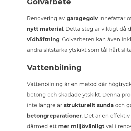
Golvarbete
Renovering av
garagegolv
innefattar of
nytt material
. Detta steg är viktigt då 
vidhäftning
. Golvarbeten kan även in
andra slitstarka ytskikt som tål hårt slit
Vattenbilning
Vattenbilning är en metod där högtryc
betong och skadade ytskikt. Denna pro
inte längre är
strukturellt sunda
och gö
betongreparationer
. Det är en effek
därmed ett
mer miljövänligt
val i reno