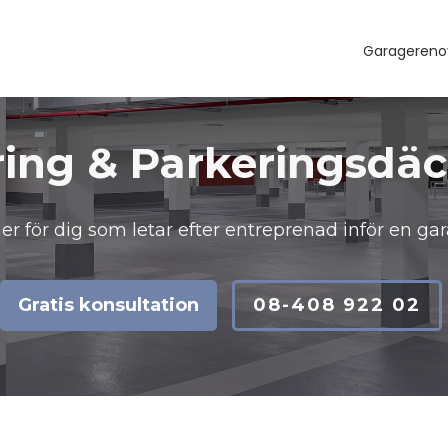
Garagereno
ÅKERSBERGA
SÖDERMALM
UPPLANDS VÄSBY
KUNGSHOLMEN
SKÄRHOLMEN
TRÅNGSUND
ÖSTERMALM
LILJEHOLMEN
GAMLA STAN
DJURGÅRDEN
BAGARMOSSEN
ing & Parkeringsdä
tner för dig som letar efter entreprenad inför en g
Gratis konsultation
08-408 922 02