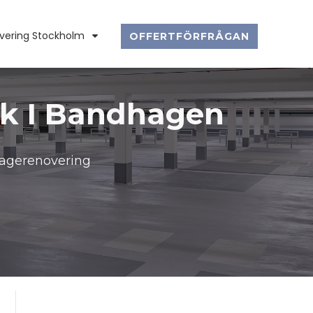
vering Stockholm
OFFERTFÖRFRÅGAN
BANDHAGEN
ck I Bandhagen
aragerenovering