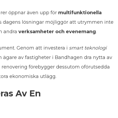
urer öppnar även upp för
multifunktionella
s dagens lösningar möjliggör att utrymmen inte
en andra
verksamheter och evenemang
.
gument. Genom att investera i
smart teknologi
an ägare av fastigheter i Bandhagen dra nytta av
ad renovering förebygger dessutom oförutsedda
tora ekonomiska utlägg.
eras Av En