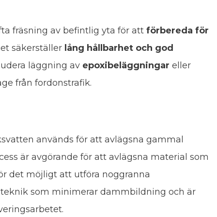
ta fräsning av befintlig yta för att
förbereda för
det säkerställer
lång hållbarhet och god
kludera läggning av
epoxibeläggningar
eller
age från fordonstrafik.
ksvatten används för att avlägsna gammal
cess är avgörande för att avlägsna material som
r det möjligt att utföra noggranna
tiv teknik som minimerar dammbildning och är
veringsarbetet.