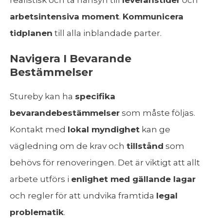
realistisk och ta hänsyn till
leveranstider
och
arbetsintensiva moment
.
Kommunicera
tidplanen
till alla inblandade parter.
Navigera I Bevarande
Bestämmelser
Stureby kan ha
specifika
bevarandebestämmelser
som måste följas.
Kontakt med
lokal myndighet
kan ge
vägledning om de krav och
tillstånd
som
behövs för renoveringen. Det är viktigt att allt
arbete utförs i
enlighet med gällande lagar
och regler för att undvika framtida
legal
problematik
.