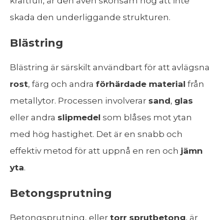
kraftfull, är den även skonsam nog att inte
skada den underliggande strukturen.
Blästring
Blästring är särskilt användbart för att avlägsna
rost
, färg och andra
förhärdade material
från
metallytor. Processen involverar
sand
,
glas
eller andra
slipmedel
som blåses mot ytan
med hög hastighet. Det är en snabb och
effektiv metod för att uppnå en ren och
jämn
yta
.
Betongsprutning
Betongsprutning, eller
torr sprutbetong
, är