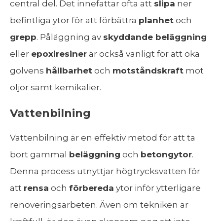
central del. Det innefattar ofta att
slipa
ner
befintliga ytor för att förbättra
planhet
och
grepp
. Påläggning av
skyddande beläggning
eller
epoxiresiner
är också vanligt för att öka
golvens
hållbarhet
och
motståndskraft
mot
oljor samt kemikalier.
Vattenbilning
Vattenbilning är en effektiv metod för att ta
bort gammal
beläggning
och
betongytor
.
Denna process utnyttjar högtrycksvatten för
att
rensa
och
förbereda
ytor inför ytterligare
renoveringsarbeten. Även om tekniken är