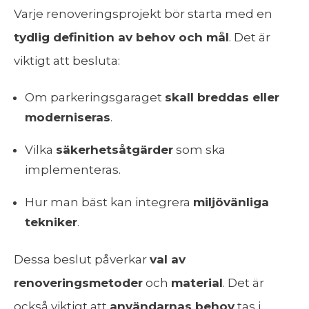
Varje renoveringsprojekt bör starta med en
tydlig definition av behov och mål
. Det är
viktigt att besluta:
Om parkeringsgaraget
skall breddas eller
moderniseras
.
Vilka
säkerhetsåtgärder
som ska
implementeras.
Hur man bäst kan integrera
miljövänliga
tekniker
.
Dessa beslut påverkar
val av
renoveringsmetoder
och
material
. Det är
också viktigt att
användarnas behov
tas i